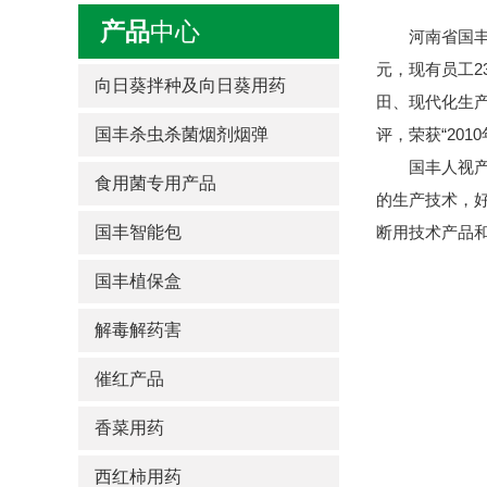
产品
中心
河南省国丰健园
元，现有员工
向日葵拌种及向日葵用药
田、现代化生产
国丰杀虫杀菌烟剂烟弹
评，荣获“20
国丰人视产品
食用菌专用产品
的生产技术，
国丰智能包
断用技术产品
国丰植保盒
解毒解药害
催红产品
香菜用药
西红柿用药