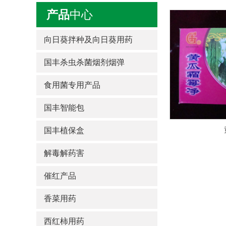
产品
中心
向日葵拌种及向日葵用药
国丰杀虫杀菌烟剂烟弹
食用菌专用产品
国丰智能包
国丰植保盒
解毒解药害
催红产品
香菜用药
西红柿用药