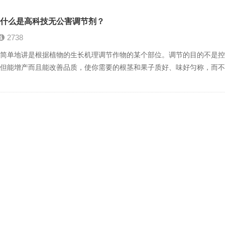
什么是高科技无公害调节剂？
2738
单地讲是根据植物的生长机理调节作物的某个部位。调节的目的不是控
但能增产而且能改善品质，使你需要的根茎和果子质好、味好匀称，而不
。技术指导： 本页相关产品可代替人工打...