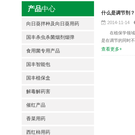
产品
中心
什么是调节剂？
2014-11-14
向日葵拌种及向日葵用药
在植保学领域简
国丰杀虫杀菌烟剂烟弹
是在调节的同时不
生根木质化或腐烂
查看更多+
食用菌专用产品
国丰智能包
国丰植保盒
解毒解药害
催红产品
香菜用药
西红柿用药