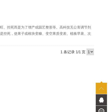
旺、控死而是为了增产或园艺整形等。高科技无公害调节剂
是控死，使果子或根块变糠、变空果质变差、植株早衰、次
1 条记录 1/1 页