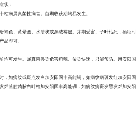
症状：
枯病属真菌性病害。苗期收获期均易发生。
褐色、黄晕圈、水渍状或黑绒霉层。芽期受害、子叶枯死，插秧时
产品即可。
均可发生。属真菌侵染危害稻穗、传染快速，只能预防。用安阳国
，如病纹或斑点发白加安阳国丰高能铜，如病纹病斑发红加安阳国
发烂茎腔菌脓白叶枯加安阳国丰高能硼，如病纹病斑发黑发烂加安阳