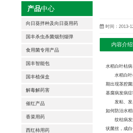
产品
中心
向日葵拌种及向日葵用药
时间：2013-12
国丰杀虫杀菌烟剂烟弹
内容介绍
食用菌专用产品
国丰智能包
水稻白叶枯病
水稻白叶枯
国丰植保盒
期出现茎腔菌
解毒解药害
基腐病发病症
发粘、发臭
催红产品
如何防治水稻
香菜用药
纹枯病发病
状菌丝，成白
西红柿用药