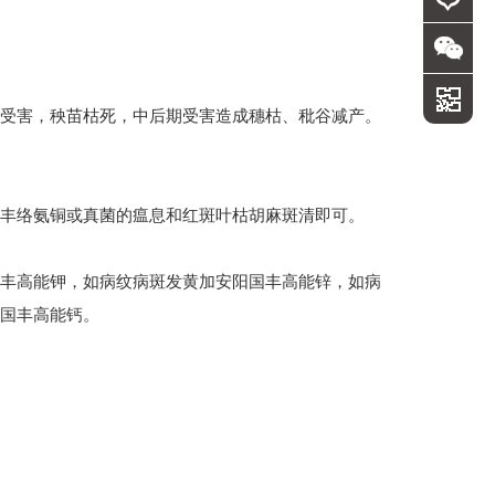
受害，秧苗枯死，中后期受害造成穗枯、秕谷减产。
丰络氨铜或真菌的瘟息和红斑叶枯胡麻斑清即可。
丰高能钾，如病纹病斑发黄加安阳国丰高能锌，如病
国丰高能钙。