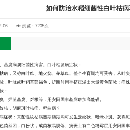
如何防治水稻细菌性白叶枯病
-06
浏览：7205次
、基腐病属细菌性病害。白叶枯发病症状：
病，又称白叶瘟、地火烧、茅草瘟。整个生育期均可受害，从叶尖
脓，叶脉或叶鞘基部褐色，折断时用手挤压溢出大量黄色菌脓；病株
状：
、烂茎基腐、烂根等，用安阳国丰基腐康加高能硼。
纹桔．胡麻斑叶桔病、稻曲病？
症状：真菌性纹枯病苗期穗期均可发生云纹状、暗绿小斑、灰褐斑
色菌丝团，白粉状，成菌核易脱落、病斑上有白色粉霉层用安阳国丰纹