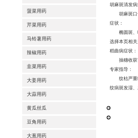
胡麻斑清发病
菠菜用药
胡麻斑口十
症状：
芹菜用药
椭圆斑、暗
马铃薯用药
选择本页相关
稻曲病症状：
辣椒用药
抽穗收获前
韭菜用药
专家指导：
纹枯严重时
大姜用药
纹病斑发湿、
大蒜用药
黄瓜丝瓜
豆角用药
大葱用药